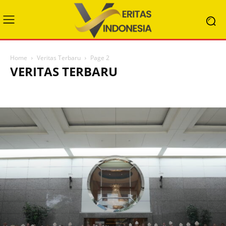
Home
Veritas Terbaru
Page 2
VERITAS TERBARU
HEADLINE
KATEKESE POPULER
KATOLIK DUNIA
KATOLIK NUSANTARA
KATOLIK PINTAR
REFLEKSI
SOSOK
STORY TELLING
VERITAS ENGLISH
VERITAS TERBARU