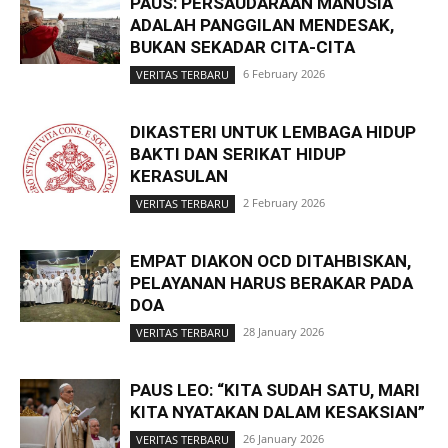
PAUS: PERSAUDARAAN MANUSIA
ADALAH PANGGILAN MENDESAK,
BUKAN SEKADAR CITA-CITA
6 February 2026
VERITAS TERBARU
DIKASTERI UNTUK LEMBAGA HIDUP
BAKTI DAN SERIKAT HIDUP
KERASULAN
2 February 2026
VERITAS TERBARU
EMPAT DIAKON OCD DITAHBISKAN,
PELAYANAN HARUS BERAKAR PADA
DOA
28 January 2026
VERITAS TERBARU
PAUS LEO: “KITA SUDAH SATU, MARI
KITA NYATAKAN DALAM KESAKSIAN”
26 January 2026
VERITAS TERBARU