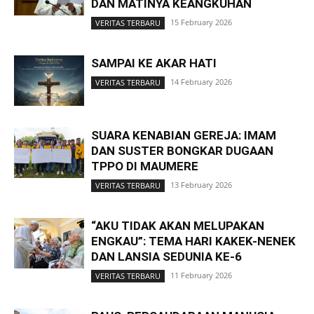
DAN MATINYA KEANGKUHAN
15 February 2026
VERITAS TERBARU
SAMPAI KE AKAR HATI
14 February 2026
VERITAS TERBARU
SUARA KENABIAN GEREJA: IMAM
DAN SUSTER BONGKAR DUGAAN
TPPO DI MAUMERE
13 February 2026
VERITAS TERBARU
“AKU TIDAK AKAN MELUPAKAN
ENGKAU”: TEMA HARI KAKEK-NENEK
DAN LANSIA SEDUNIA KE-6
11 February 2026
VERITAS TERBARU