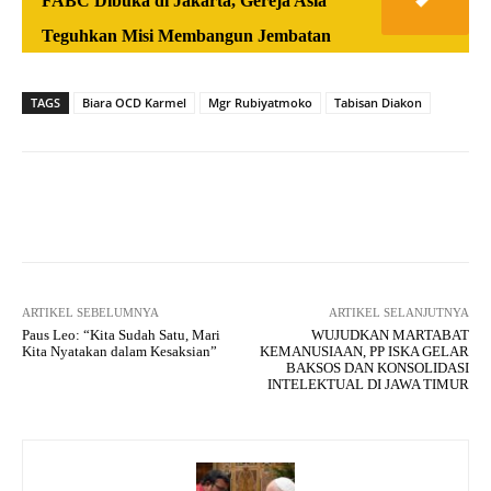
FABC Dibuka di Jakarta, Gereja Asia
Teguhkan Misi Membangun Jembatan
TAGS
Biara OCD Karmel
Mgr Rubiyatmoko
Tabisan Diakon
Facebook
X
WhatsApp
Tel
ARTIKEL SEBELUMNYA
ARTIKEL SELANJUTNYA
Paus Leo: “Kita Sudah Satu, Mari
WUJUDKAN MARTABAT
Kita Nyatakan dalam Kesaksian”
KEMANUSIAAN, PP ISKA GELAR
BAKSOS DAN KONSOLIDASI
INTELEKTUAL DI JAWA TIMUR