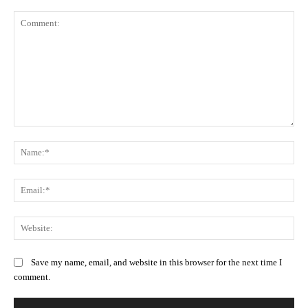
Comment:
Na
Ema
Web
Save my name, email, and website in this browser for the next time I
comment.