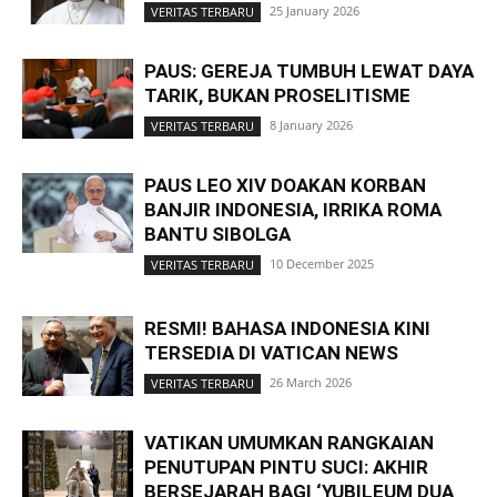
25 January 2026
VERITAS TERBARU
PAUS: GEREJA TUMBUH LEWAT DAYA
TARIK, BUKAN PROSELITISME
8 January 2026
VERITAS TERBARU
PAUS LEO XIV DOAKAN KORBAN
BANJIR INDONESIA, IRRIKA ROMA
BANTU SIBOLGA
10 December 2025
VERITAS TERBARU
RESMI! BAHASA INDONESIA KINI
TERSEDIA DI VATICAN NEWS
26 March 2026
VERITAS TERBARU
VATIKAN UMUMKAN RANGKAIAN
PENUTUPAN PINTU SUCI: AKHIR
BERSEJARAH BAGI ‘YUBILEUM DUA