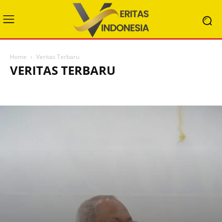
Home
Veritas Terbaru
VERITAS TERBARU
HEADLINE
KATEKESE POPULER
KATOLIK DUNIA
KATOLIK NUSANTARA
KATOLIK PINTAR
REFLEKSI
SOSOK
STORY TELLING
VERITAS ENGLISH
VERITAS TERBARU