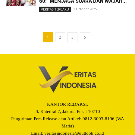
60: “MENJAGA SUARA DAN WAJAH...
1 October 2025
VERITAS TERBARU
1
2
3
KANTOR REDAKSI:
Jl. Katedral 7, Jakarta Pusat 10710
Pengiriman Pers Release atau Artikel: 0812-3003-8196 (WA
Maria)
Email: veritasindonesia@outlook.co.id