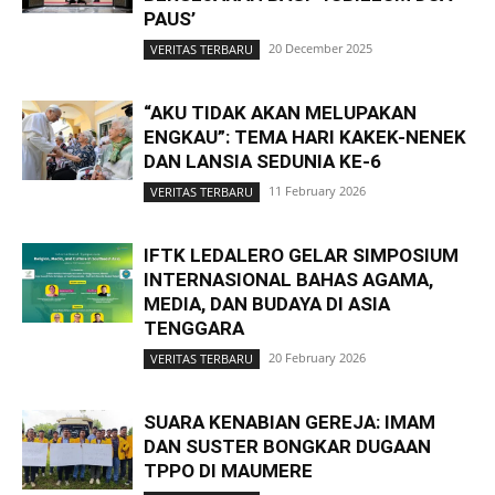
PAUS’
20 December 2025
VERITAS TERBARU
“AKU TIDAK AKAN MELUPAKAN
ENGKAU”: TEMA HARI KAKEK-NENEK
DAN LANSIA SEDUNIA KE-6
11 February 2026
VERITAS TERBARU
IFTK LEDALERO GELAR SIMPOSIUM
INTERNASIONAL BAHAS AGAMA,
MEDIA, DAN BUDAYA DI ASIA
TENGGARA
20 February 2026
VERITAS TERBARU
SUARA KENABIAN GEREJA: IMAM
DAN SUSTER BONGKAR DUGAAN
TPPO DI MAUMERE