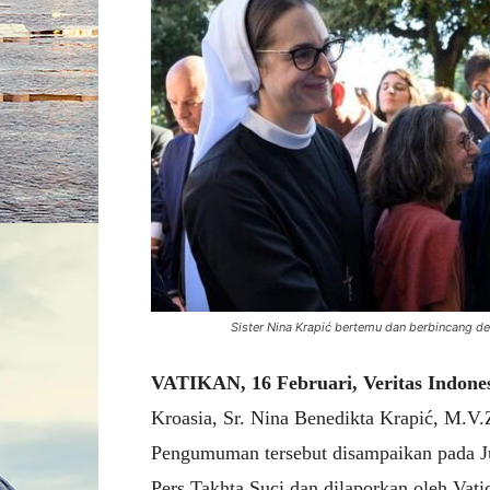
Sister Nina Krapić bertemu dan berbincang d
VATIKAN, 16 Februari, Veritas Indone
Kroasia, Sr. Nina Benedikta Krapić, M.V.Z
Pengumuman tersebut disampaikan pada Jum
Pers Takhta Suci dan dilaporkan oleh
Vati