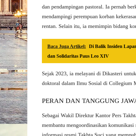
dan pendampingan pastoral. Ia pernah berk
mendampingi perempuan korban kekerasa
rentan. Selain itu, ia memimpin bidang k
Baca Juga Artikel:
Di Balik Insiden Lapa
dan Solidaritas Paus Leo XIV
Sejak 2023, ia melayani di Dikasteri unt
doktoral dalam Ilmu Sosial di Collegium
PERAN DAN TANGGUNG JAW
Sebagai Wakil Direktur Kantor Pers Takhta
membantu mengoordinasikan komunikasi r
informasi resmi Takhta Suci yang mempub