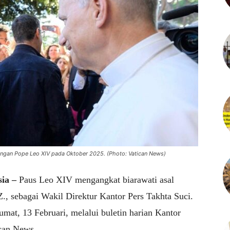
engan Pope Leo XIV pada Oktober 2025. (Photo: Vatican News)
sia –
Paus
Leo XIV
mengangkat biarawati asal
., sebagai Wakil Direktur Kantor Pers Takhta Suci.
at, 13 Februari, melalui buletin harian Kantor
can News
.