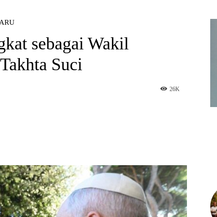
BARU
gkat sebagai Wakil
 Takhta Suci
26
K
am