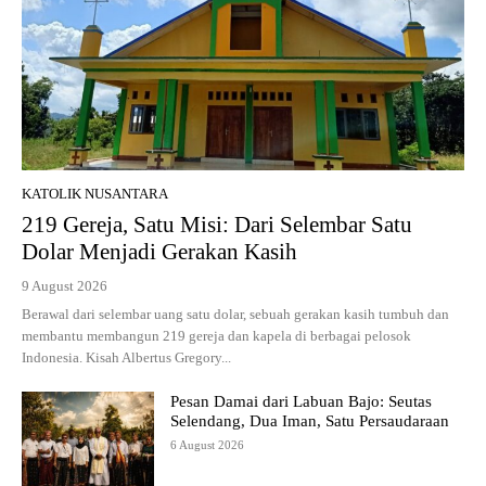
KATOLIK NUSANTARA
219 Gereja, Satu Misi: Dari Selembar Satu
Dolar Menjadi Gerakan Kasih
9 August 2026
Berawal dari selembar uang satu dolar, sebuah gerakan kasih tumbuh dan
membantu membangun 219 gereja dan kapela di berbagai pelosok
Indonesia. Kisah Albertus Gregory...
Pesan Damai dari Labuan Bajo: Seutas
Selendang, Dua Iman, Satu Persaudaraan
6 August 2026