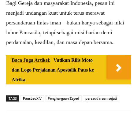
Bagi Gereja dan masyarakat Indonesia, pesan ini
menjadi undangan kuat untuk terus merawat
persaudaraan lintas iman—bukan hanya sebagai nilai
luhur Pancasila, tetapi sebagai misi harian demi
perdamaian, keadilan, dan masa depan bersama.
Baca Juga Artikel:
Vatikan Rilis Moto
dan Logo Perjalanan Apostolik Paus ke
Afrika
TAGS
PausLeoXIV
Penghargaan Zayed
persaudaraan sejati
Facebook
X
WhatsApp
Tel