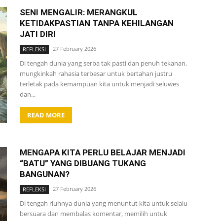
SENI MENGALIR: MERANGKUL
KETIDAKPASTIAN TANPA KEHILANGAN
JATI DIRI
27 February 2026
REFLEKSI
Di tengah dunia yang serba tak pasti dan penuh tekanan,
mungkinkah rahasia terbesar untuk bertahan justru
terletak pada kemampuan kita untuk menjadi seluwes
dan...
READ MORE
MENGAPA KITA PERLU BELAJAR MENJADI
“BATU” YANG DIBUANG TUKANG
BANGUNAN?
27 February 2026
REFLEKSI
Di tengah riuhnya dunia yang menuntut kita untuk selalu
bersuara dan membalas komentar, memilih untuk