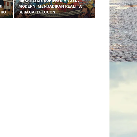
MEKANISME KOPING MANUSIA
SI
MODERN: MENJADIKAN REALITA
ERO
SEBAGAI LELUCON