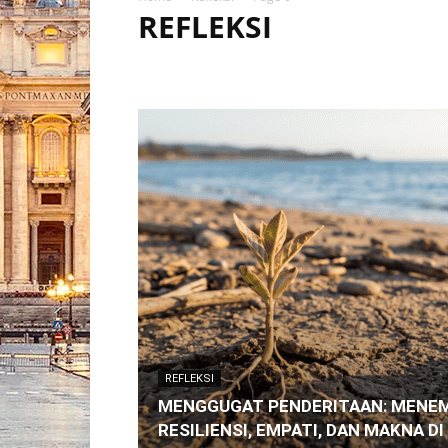
REFLEKSI
HEADLINE
KATEKESE POPULER
KATOLIK DUNIA
STORY TELLING
VERITAS ENGLISH
VERITAS TERB
REFLEKSI
MENGGUGAT PENDERITAAN: MENE
RESILIENSI, EMPATI, DAN MAKNA D