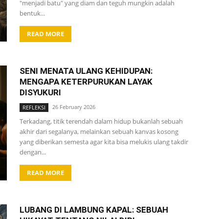
"menjadi batu" yang diam dan teguh mungkin adalah
bentuk...
READ MORE
SENI MENATA ULANG KEHIDUPAN:
MENGAPA KETERPURUKAN LAYAK
DISYUKURI
26 February 2026
REFLEKSI
Terkadang, titik terendah dalam hidup bukanlah sebuah
akhir dari segalanya, melainkan sebuah kanvas kosong
yang diberikan semesta agar kita bisa melukis ulang takdir
dengan...
READ MORE
LUBANG DI LAMBUNG KAPAL: SEBUAH