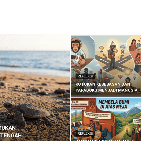
KATOLIK NUSANTARA
KATOLIK PINTAR
REFLEKSI
SOSOK
ARU
REFLEKSI
KUTUKAN KEBEBASAN DAN
PARADOKS MENJADI MANUSIA
MUKAN
REFLEKSI
I TENGAH