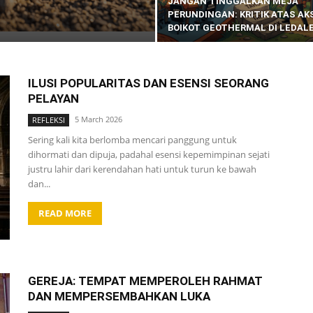
JANGAN TINGGALKAN MEJA
PERUNDINGAN: KRITIK ATAS AK
BOIKOT GEOTHERMAL DI LEDAL
ILUSI POPULARITAS DAN ESENSI SEORANG
PELAYAN
5 March 2026
REFLEKSI
Sering kali kita berlomba mencari panggung untuk
dihormati dan dipuja, padahal esensi kepemimpinan sejati
justru lahir dari kerendahan hati untuk turun ke bawah
dan...
READ MORE
GEREJA: TEMPAT MEMPEROLEH RAHMAT
DAN MEMPERSEMBAHKAN LUKA