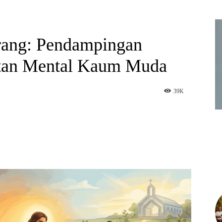
rang: Pendampingan
atan Mental Kaum Muda
39
K
am