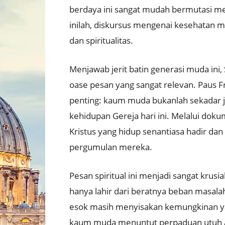
berdaya ini sangat mudah bermutasi me
inilah, diskursus mengenai kesehatan men
dan spiritualitas
.
Menjawab jerit batin generasi muda ini,
oase pesan yang sangat relevan
.
Paus F
penting: kaum muda bukanlah sekadar ja
kehidupan Gereja hari ini
.
Melalui doku
Kristus yang hidup senantiasa hadir da
pergumulan mereka
.
Pesan spiritual ini menjadi sangat krusia
hanya lahir dari beratnya beban masala
esok masih menyisakan kemungkinan y
kaum muda menuntut perpaduan utuh an