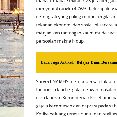
mana terdapat sekitar 7,28 juta penga
menyentuh angka 4,76%
.
Kelompok usia
demografi yang paling rentan tergilas m
tekanan ekonomi dan sosial ini secara 
menjadikan tantangan kaum muda saat 
persoalan makna hidup
.
Baca Juga Artikel:
Belajar Diam Bersama
Survei I-NAMHS membeberkan fakta mem
Indonesia kini bergulat dengan masala
oleh laporan Kementerian Kesehatan 
gejala kecemasan dan depresi pada seba
Ketika peluang terasa buntu dan realita