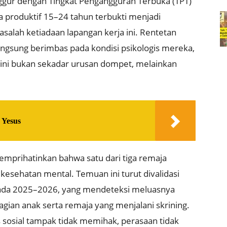
nggur dengan Tingkat Pengangguran Terbuka (TPT)
 produktif 15–24 tahun terbukti menjadi
asalah ketiadaan lapangan kerja ini
.
Rentetan
langsung berimbas pada kondisi psikologis mereka,
ini bukan sekadar urusan dompet, melainkan
 Yesus
prihatinkan bahwa satu dari tiga remaja
h kesehatan mental
.
Temuan ini turut divalidasi
pada 2025–2026, yang mendeteksi meluasnya
gian anak serta remaja yang menjalani skrining
.
s sosial tampak tidak memihak, perasaan tidak