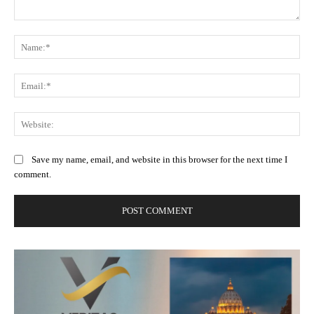
Comment:
Na
Ema
Web
Save my name, email, and website in this browser for the next time I
comment.