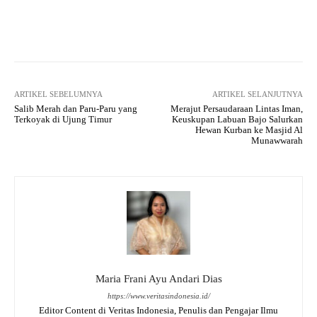
Facebook
X
WhatsApp
Tel
ARTIKEL SEBELUMNYA
ARTIKEL SELANJUTNYA
Salib Merah dan Paru-Paru yang
Merajut Persaudaraan Lintas Iman,
Terkoyak di Ujung Timur
Keuskupan Labuan Bajo Salurkan
Hewan Kurban ke Masjid Al
Munawwarah
Maria Frani Ayu Andari Dias
https://www.veritasindonesia.id/
Editor Content di Veritas Indonesia, Penulis dan Pengajar Ilmu