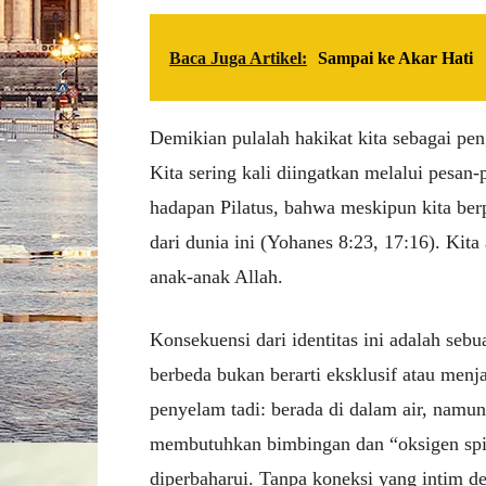
Baca Juga Artikel:
Sampai ke Akar Hati
Demikian pulalah hakikat kita sebagai pen
Kita sering kali diingatkan melalui pesan
hadapan Pilatus, bahwa meskipun kita berpi
dari dunia ini (Yohanes 8:23, 17:16). Kit
anak-anak Allah.
Konsekuensi dari identitas ini adalah seb
berbeda bukan berarti eksklusif atau menjau
penyelam tadi: berada di dalam air, namu
membutuhkan bimbingan dan “oksigen spirit
diperbaharui. Tanpa koneksi yang intim de