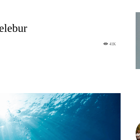
elebur
41
K
am