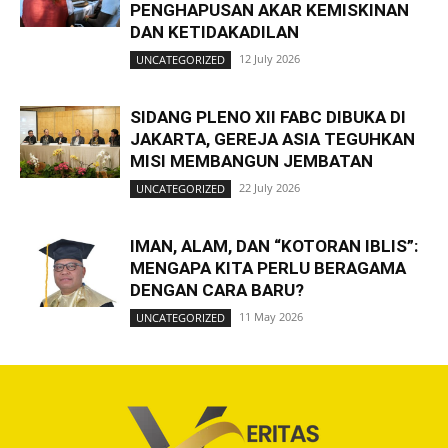
PENGHAPUSAN AKAR KEMISKINAN
DAN KETIDAKADILAN
12 July 2026
UNCATEGORIZED
SIDANG PLENO XII FABC DIBUKA DI
JAKARTA, GEREJA ASIA TEGUHKAN
MISI MEMBANGUN JEMBATAN
22 July 2026
UNCATEGORIZED
IMAN, ALAM, DAN “KOTORAN IBLIS”:
MENGAPA KITA PERLU BERAGAMA
DENGAN CARA BARU?
11 May 2026
UNCATEGORIZED