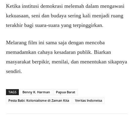
Ketika institusi demokrasi melemah dalam mengawasi
kekuasaan, seni dan budaya sering kali menjadi ruang
terakhir bagi suara-suara yang terpinggirkan.
Melarang film ini sama saja dengan mencoba
memadamkan cahaya kesadaran publik. Biarkan
masyarakat berpikir, menilai, dan menentukan sikapnya
sendiri.
TAGS
Benny K. Harman
Papua Barat
Pesta Babi: Kolonialisme di Zaman Kita
Veritas Indoneisa
Facebook
X
WhatsApp
Tel