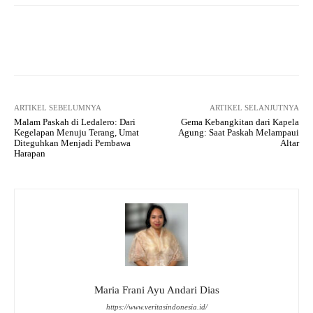
Facebook
X
WhatsApp
Tel
ARTIKEL SEBELUMNYA
ARTIKEL SELANJUTNYA
Malam Paskah di Ledalero: Dari
Gema Kebangkitan dari Kapela
Kegelapan Menuju Terang, Umat
Agung: Saat Paskah Melampaui
Diteguhkan Menjadi Pembawa
Altar
Harapan
Maria Frani Ayu Andari Dias
https://www.veritasindonesia.id/