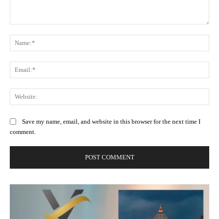
Comment:
Na
Ema
Web
Save my name, email, and website in this browser for the next time I
comment.