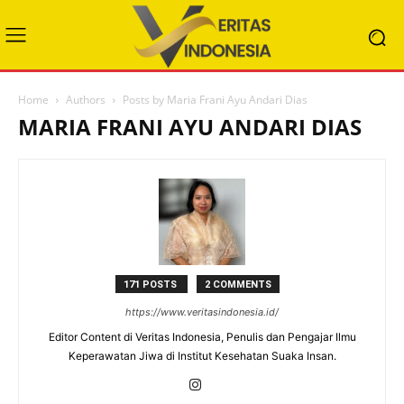
Home
Authors
Posts by Maria Frani Ayu Andari Dias
MARIA FRANI AYU ANDARI DIAS
171 POSTS
2 COMMENTS
https://www.veritasindonesia.id/
Editor Content di Veritas Indonesia, Penulis dan Pengajar Ilmu
Keperawatan Jiwa di Institut Kesehatan Suaka Insan.