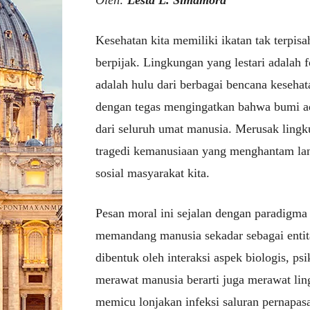
Oleh:
Lesta L. Simamora
Kesehatan kita memiliki ikatan tak terpis
berpijak. Lingkungan yang lestari adalah 
adalah hulu dari berbagai bencana keseha
dengan tegas mengingatkan bahwa bumi a
dari seluruh umat manusia. Merusak lingk
tragedi kemanusiaan yang menghantam lang
sosial masyarakat kita.
Pesan moral ini sejalan dengan paradigma
memandang manusia sekadar sebagai entita
dibentuk oleh interaksi aspek biologis, psi
merawat manusia berarti juga merawat lin
memicu lonjakan infeksi saluran pernapasa