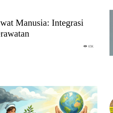
at Manusia: Integrasi
erawatan
65
K
am