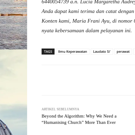
6440054739 a.n. Lucia Margaretha Audrey
Anda dapat kami terima dan catat dengan 
Konten kami, Maria Frani Ayu, di nomor 
nyata kebersamaan dalam pelayanan ini.
TAGS
Ilmu Keperawatan
Laudato Si'
perawat
Facebook
X
Share
ARTIKEL SEBELUMNYA
Beyond the Algorithm: Why We Need a
“Humanising Church” More Than Ever