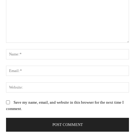
Comment:
Na
Ema
Web
Save my name, email, and website in this browser for the next time I
comment.