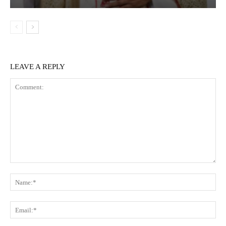
LEAVE A REPLY
Comment:
Na
Ema