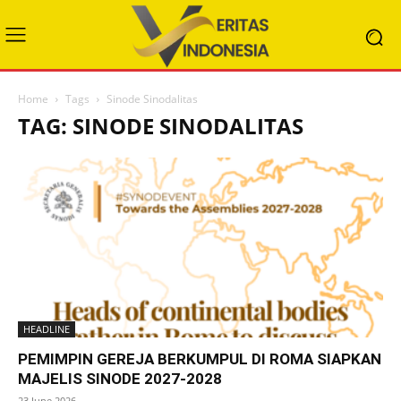
Home
Tags
Sinode Sinodalitas
TAG: SINODE SINODALITAS
HEADLINE
PEMIMPIN GEREJA BERKUMPUL DI ROMA SIAPKAN
MAJELIS SINODE 2027-2028
23 June 2026