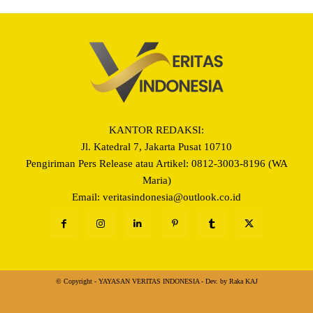
KANTOR REDAKSI:
Jl. Katedral 7, Jakarta Pusat 10710
Pengiriman Pers Release atau Artikel: 0812-3003-8196 (WA
Maria)
Email: veritasindonesia@outlook.co.id
© Copyright - YAYASAN VERITAS INDONESIA - Dev. by Raka KAJ
About Us
Redaksi
Hubungi Kami
Term Of Use
Privacy Pol