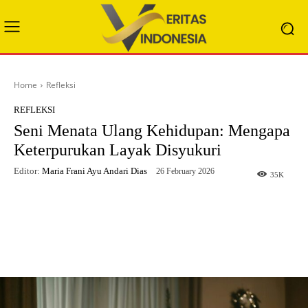
Home
Refleksi
REFLEKSI
Seni Menata Ulang Kehidupan: Mengapa
Keterpurukan Layak Disyukuri
Editor:
Maria Frani Ayu Andari Dias
26 February 2026
35
K
Facebook
X
WhatsApp
Telegram