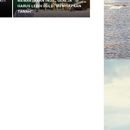
ATI
MEWARTAKAN INJIL, GEREJA
HARUS LEBIH DULU “MENYIAPKAN
TANAH”