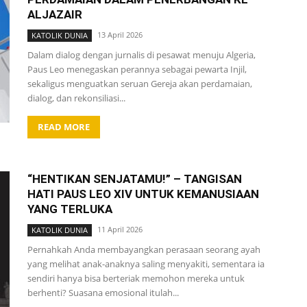
ALJAZAIR
13 April 2026
KATOLIK DUNIA
Dalam dialog dengan jurnalis di pesawat menuju Algeria,
Paus Leo menegaskan perannya sebagai pewarta Injil,
sekaligus menguatkan seruan Gereja akan perdamaian,
dialog, dan rekonsiliasi...
READ MORE
“HENTIKAN SENJATAMU!” – TANGISAN
HATI PAUS LEO XIV UNTUK KEMANUSIAAN
YANG TERLUKA
11 April 2026
KATOLIK DUNIA
Pernahkah Anda membayangkan perasaan seorang ayah
yang melihat anak-anaknya saling menyakiti, sementara ia
sendiri hanya bisa berteriak memohon mereka untuk
berhenti? Suasana emosional itulah...