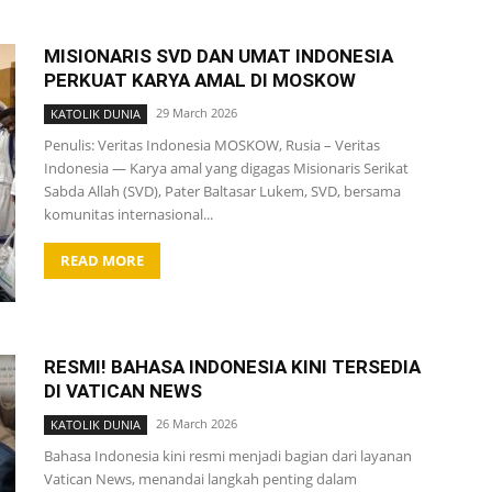
MISIONARIS SVD DAN UMAT INDONESIA
PERKUAT KARYA AMAL DI MOSKOW
29 March 2026
KATOLIK DUNIA
Penulis: Veritas Indonesia MOSKOW, Rusia – Veritas
Indonesia — Karya amal yang digagas Misionaris Serikat
Sabda Allah (SVD), Pater Baltasar Lukem, SVD, bersama
komunitas internasional...
READ MORE
RESMI! BAHASA INDONESIA KINI TERSEDIA
DI VATICAN NEWS
26 March 2026
KATOLIK DUNIA
Bahasa Indonesia kini resmi menjadi bagian dari layanan
Vatican News, menandai langkah penting dalam