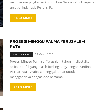
memperluas jangkauan komunikasi Gereja Katolik kepada
umat di Indonesia.Penulis: P....
READ MORE
PROSESI MINGGU PALMA YERUSALEM
BATAL
25 March 2026
KATOLIK DUNIA
Prosesi Minggu Palma di Yerusalem tahun ini dibatalkan
akibat konflik yang masih berlangsung, dengan Kardinal
Pierbattista Pizzaballa mengajak umat untuk
menggantinya dengan doa bersama...
READ MORE