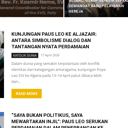
GLOBAL, USKUP SE-ASIA SEPAK
SEMANGAT BARU PELAYANAN
GEREJA
KUNJUNGAN PAUS LEO KE ALJAZAIR:
ANTARA SIMBOLISME DIALOG DAN
TANTANGAN NYATA PERDAMAIAN
17 April 2026
KATOLIK DUNIA
Dalam dunia yang semakin terpolarisasi oleh konflik
identitas dan ketegangan antaragama, kunjungan Pope
Leo XIV ke Algeria pada 13–14 April patut dibaca lebih
dari...
READ MORE
“SAYA BUKAN POLITIKUS, SAYA
MEWARTAKAN INJIL”: PAUS LEO SERUKAN
PERDAMAIAN DALAM PENERBANGAN KE