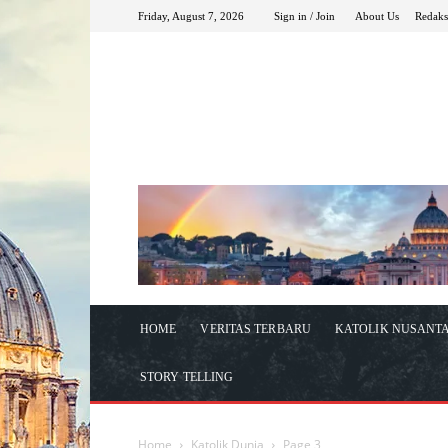
Friday, August 7, 2026
Sign in / Join
About Us
Redaks
HOME
VERITAS TERBARU
KATOLIK NUSANT
STORY TELLING
Home
Katolik Dunia
Page 3